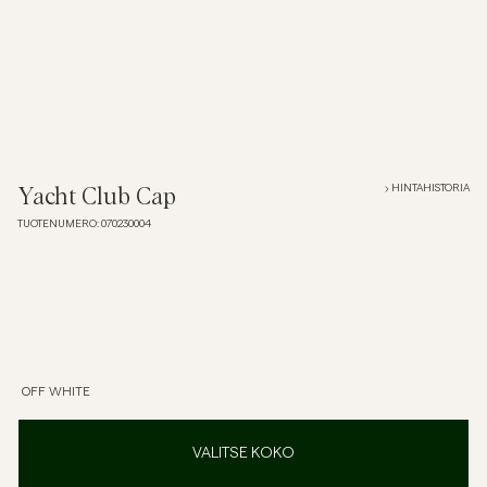
Overshirtit
Pikeepaidat
Päällysvaatteet
HINTAHISTORIA
Yacht Club Cap
TUOTENUMERO
:
070230004
Paidat
Shortsit
Neuleet
OFF WHITE
T-paidat
VALITSE KOKO
AlusvaatteetAlusvaatteet