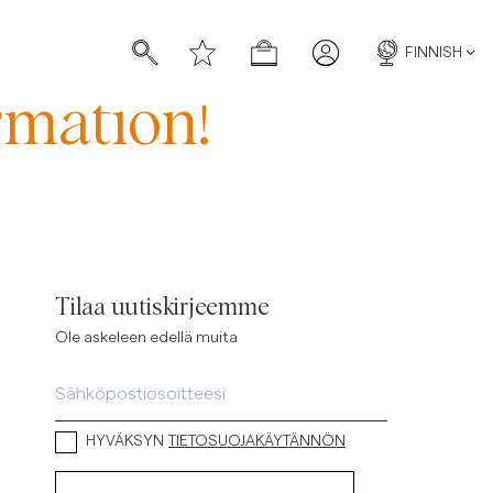
FINNISH
rmation!
Tilaa uutiskirjeemme
Ole askeleen edellä muita
HYVÄKSYN
TIETOSUOJAKÄYTÄNNÖN