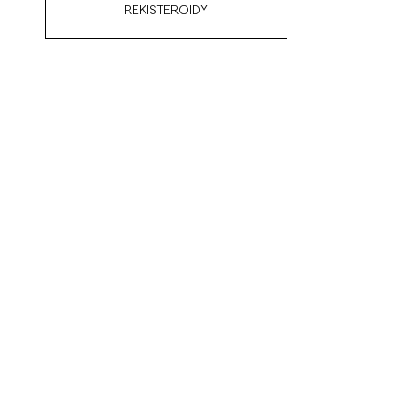
REKISTERÖIDY
ellavapaidat
Neuleet
Katso lisää
Katso lisää