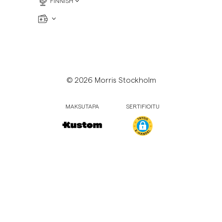
FINNISH
Collegepaidat
P
Housut
Katso lisää
Pikeepaidat
Neuleet
Shortsit
© 2026 Morris Stockholm
MAKSUTAPA
SERTIFIOITU