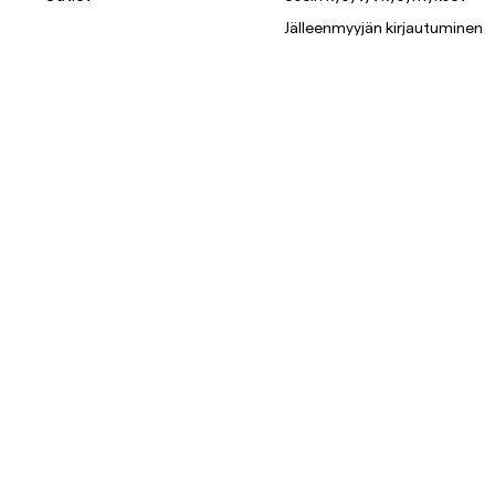
Jälleenmyyjän kirjautuminen
Overshirtit
Pikeepaidat
Päällysvaatteet
Paidat
Shortsit
Päällysvaatteet
Paidat
Shortsit
Neuleet
T-paidat
AlusvaatteetAlusvaatteet