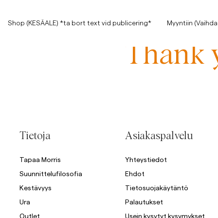
Shop (KESÄALE) *ta bort text vid publicering*
Shop (KESÄALE) *ta bort text vid publicering*
Myyntiin (Vaihda
Näytä kaikki
Thank y
Näytä kaikki
Myyntiin
Asusteet
Housut
Myyntiin
Asusteet
Housut
Tietoja
Asiakaspalvelu
Jeans
Tapaa Morris
Yhteystiedot
Suunnittelufilosofia
Ehdot
Bleiserit
Kestävyys
Tietosuojakäytäntö
Bleiserit
Puvut
Overshirtit
Ura
Palautukset
Puvut
Outlet
Usein kysytyt kysymykset