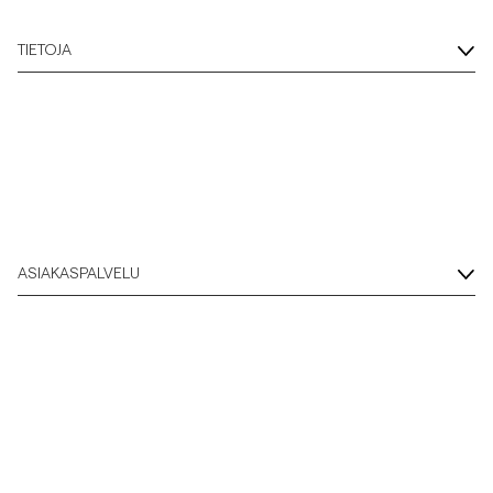
Overshirtit
TIETOJA
Pikeepaidat
Päällysvaatteet
Paidat
ASIAKASPALVELU
Shortsit
Neuleet
T-paidat
AlusvaatteetAlusvaatteet