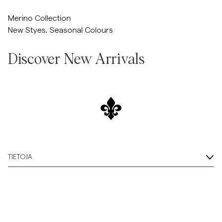
/c/men/knitwear/merino
Overshirtit
Merino Collection
New Styes, Seasonal Colours
Pikeepaidat
Discover New Arrivals
Päällysvaatteet
Siirry liukusäätimen jälkeen
Siirry liukusäätimen ennen
Paidat
Shortsit
TIETOJA
Neuleet
T-paidat
AlusvaatteetAlusvaatteet