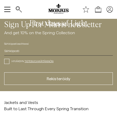
Shop (KESÄALE) *ta bort text vid publicering*
/c/new-arrivals
/c/new-arrivals
Näytä kaikki
First days of Light
Sign Up For Morris newsletter
Explore
And get 10% on the Spring Collection
Myyntiin
Sähköpostiosoitteesi
Asusteet
HYVÄKSYN
TIETOSUOJAKÄYTÄNNÖN
Housut
Rekisteröidy
Jeans
Bleiserit
/c/coatsandjackets
Jackets and Vests
Built to Last Through Every Spring Transition
Puvut