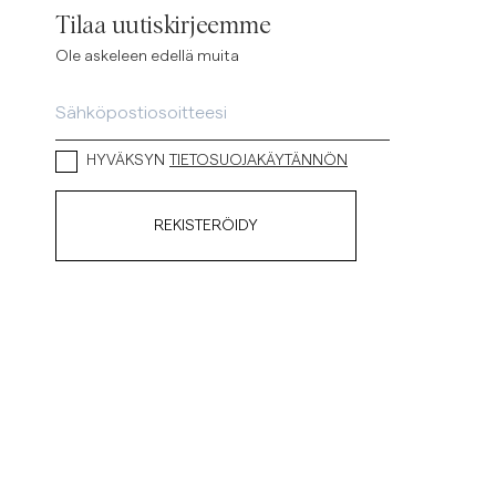
Tilaa uutiskirjeemme
ellavapaidat
Neuleet
Ole askeleen edellä muita
Katso lisää
Katso lisää
HYVÄKSYN
TIETOSUOJAKÄYTÄNNÖN
REKISTERÖIDY