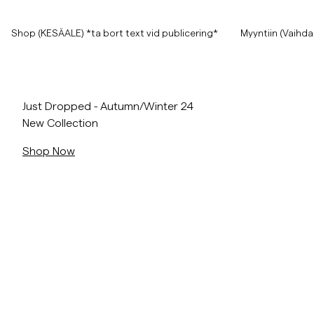
Shop Now
Shop (KESÄALE) *ta bort text vid publicering*
Shop (KESÄALE) *ta bort text vid publicering*
Myyntiin (Vaihda
Näytä kaikki
Näytä kaikki
Myyntiin
/c/new-arrivals
Just Dropped - Autumn/Winter 24
New Collection
Asusteet
Shop Now
Housut
Myyntiin
Asusteet
Housut
About the Basi
Jeans
Bleiserit
Bleiserit
Puvut
Overshirtit
Puvut