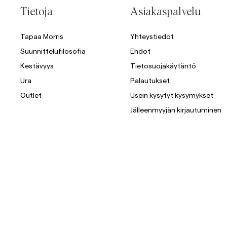
Tietoja
Asiakaspalvelu
Overshirtit
Tapaa Morris
Yhteystiedot
Pikeepaidat
Suunnittelufilosofia
Ehdot
Päällysvaatteet
Paidat
Shortsit
Kestävyys
Tietosuojakäytäntö
Päällysvaatteet
Ura
Palautukset
Outlet
Usein kysytyt kysymykset
Paidat
Jälleenmyyjän kirjautuminen
Shortsit
Neuleet
T-paidat
AlusvaatteetAlusvaatteet