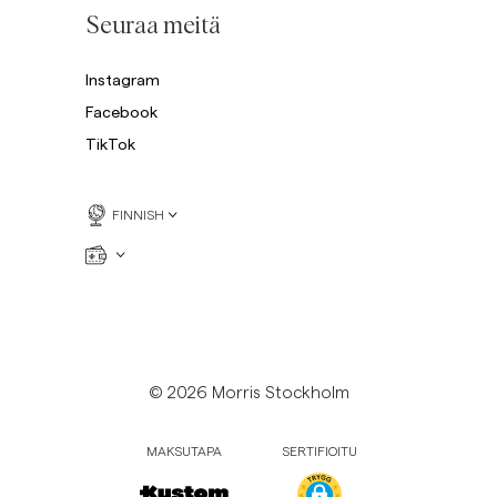
Collegepaidat
Seuraa meitä
P
Housut
Katso lisää
Instagram
Pikeepaidat
Facebook
Neuleet
TikTok
Shortsit
FINNISH
© 2026 Morris Stockholm
MAKSUTAPA
SERTIFIOITU