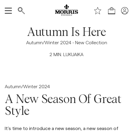
Sivun alkuun
Siirry pääsisältöön
Shop (KESÄALE) *ta bort text vid publicering*
Näytä kaikki
Autumn Is Here
Myyntiin
Autumn/Winter 2024 - New Collection
2
MIN. LUKUAIKA
Asusteet
Housut
Autumn/Winter 2024
Jeans
A New Season Of Great
Style
Bleiserit
Puvut
It’s time to introduce a new season, a new season of