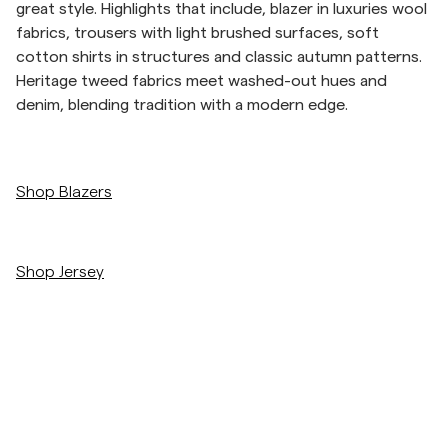
great style. Highlights that include, blazer in luxuries wool
fabrics, trousers with light brushed surfaces, soft
Overshirtit
cotton shirts in structures and classic autumn patterns.
Heritage tweed fabrics meet washed-out hues and
Pikeepaidat
denim, blending tradition with a modern edge.
Päällysvaatteet
/c/men/blazers-suiting/blazers
Shop Blazers
Paidat
/c/men/sweatshirts
Shortsit
Shop Jersey
Neuleet
/c/men/knitwear/merino
The Merino Collection
T-paidat
AlusvaatteetAlusvaatteet