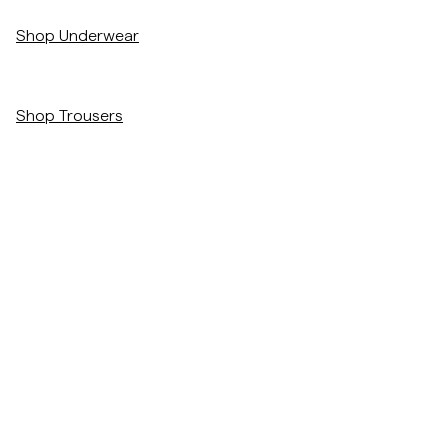
/c/men/underwear
Shop Underwear
/c/men/trousers
Shop Trousers