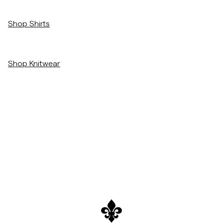
/c/men/shirts
Shop Shirts
/c/men/knitwear
Shop Knitwear
/c/new-arrivals
View The Full Colletion