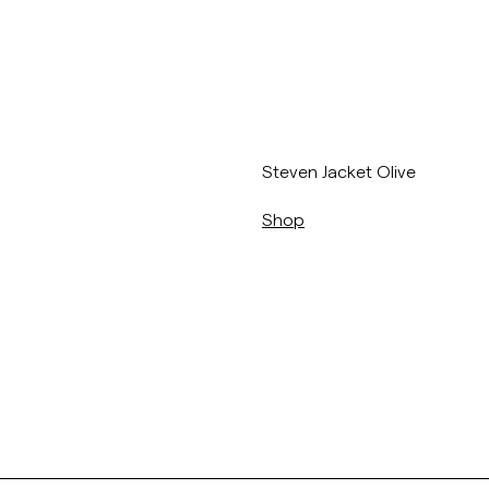
/p/steven-jacket-77_-olive
Steven Jacket Olive
Shop