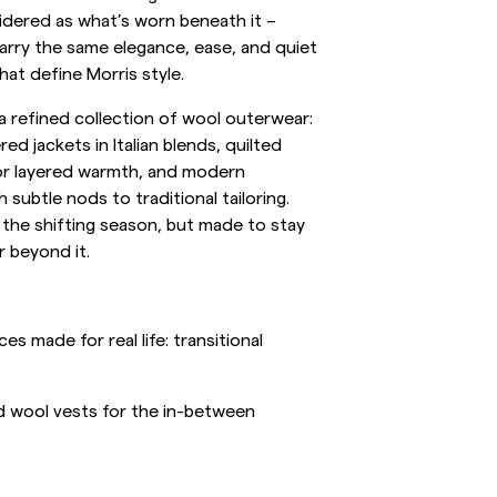
idered as what’s worn beneath it –
ellavapaidat
Neuleet
arry the same elegance, ease, and quiet
at define Morris style.
Katso lisää
Katso lisää
 a refined collection of wool outerwear:
ed jackets in Italian blends, quilted
or layered warmth, and modern
 subtle nods to traditional tailoring.
 the shifting season, but made to stay
r beyond it.
s made for real life: transitional
nd wool vests for the in-between