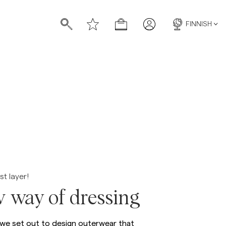
FINNISH
st layer!
 way of dressing
 we set out to design outerwear that