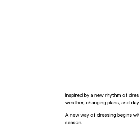
Overshirtit
Pikeepaidat
Päällysvaatteet
Paidat
Shortsit
Päällysvaatteet
Paidat
Shortsit
Inspired by a new rhythm of dress
Neuleet
weather, changing plans, and day
A new way of dressing begins wit
T-paidat
season.
AlusvaatteetAlusvaatteet