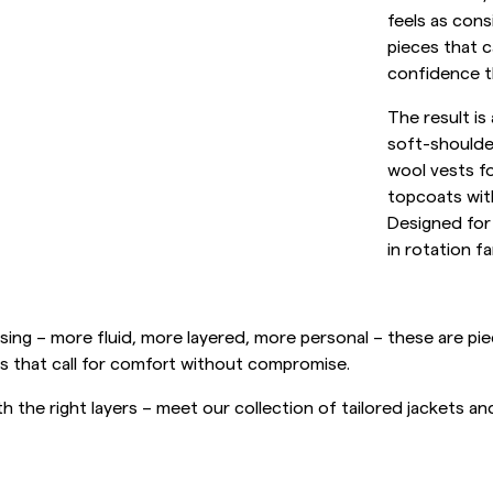
Collegepaidat
feels as cons
P
Housut
pieces that c
Katso lisää
confidence th
Pikeepaidat
Neuleet
The result is
soft-shoulder
Shortsit
wool vests f
topcoats with
Designed for
in rotation fa
ing – more fluid, more layered, more personal – these are piece
s that call for comfort without compromise.
h the right layers – meet our collection of tailored jackets a