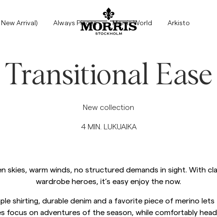
Myyntiin
Asusteet
Housut
Bleiserit
Puvut
Päällysvaatteet
Paidat
Shortsit
Neuleet
 New Arrival)
Always Pieces
Morris World
Arkisto
Näytä kaikki
Näytä kaikki
Näytä kaikki
Näytä kaikki
Näytä kaikki
Näytä kaikki
Näytä kaikki
Näytä kaikki
Näytä kaikki
Asusteet
Pipot & Cap
Chinot
Pellava-blazerit
Bleiseri
Takki
Pellavapaidat
Pellavashortsit
Neuleet
Transitional Ease
Blazerit
Vyöt
Jeans
Pukuhousut
Takit
Oxford-paidat
Chinot shortsit
Neuletakki
Housut
Päällysvaatteet
Huivit
Puvunhousut
Pellava-blazerit
Liivit
Lyhythihaiset paidat
Uimashortsit
Puolivetoketju
New collection
Katso lisää
4
MIN. LUKUAIKA
Neuleet
Solmiot, Rusetit & Taskuliinat
Pellavahousut
Solmiot, Rusetit & Taskuliinat
Flanellipaidat
Merinovilla
Jeans
Paidat
Overshirtit
Hupparit
n skies, warm winds, no structured demands in sight. With cla
Collegepaidat
Collegepaidat
wardrobe heroes, it’s easy enjoy the now.
T-paidat
Pikeepaidat
ple shirting, durable denim and a favorite piece of merino lets
s focus on adventures of the season, while comfortably head
Overshirtit