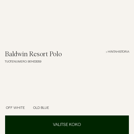
Overshirtit
Pikeepaidat
Päällysvaatteet
HINTAHISTORIA
Baldwin Resort Polo
TUOTENUMERO
:
901433059
Paidat
Shortsit
Neuleet
OFF WHITE
OLD BLUE
T-paidat
VALITSE KOKO
AlusvaatteetAlusvaatteet