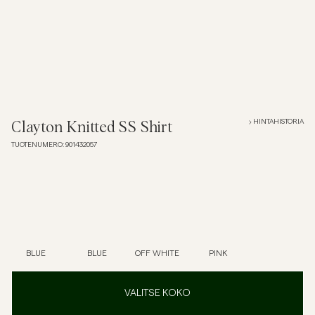
Overshirtit
Pikeepaidat
Päällysvaatteet
HINTAHISTORIA
Clayton Knitted SS Shirt
TUOTENUMERO
:
901432057
Paidat
Shortsit
Neuleet
BLUE
BLUE
OFF WHITE
PINK
T-paidat
VALITSE KOKO
AlusvaatteetAlusvaatteet