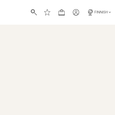
FINNISH
Darell Sweatpants
TUOTENUMERO
:
450273090
HINTAHISTORIA
OLD
TURQUOISE
GREY
BLUE