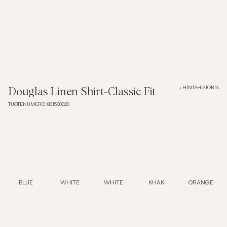
Overshirtit
Pikeepaidat
Päällysvaatteet
HINTAHISTORIA
Douglas Linen Shirt-Classic Fit
TUOTENUMERO
:
801500020
Paidat
Shortsit
Neuleet
BLUE
WHITE
WHITE
KHAKI
ORANGE
T-paidat
AlusvaatteetAlusvaatteet