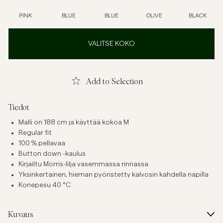
PINK
BLUE
BLUE
OLIVE
BLACK
VALITSE KOKO
Add to Selection
Tiedot
Malli on 188 cm ja käyttää kokoa M
Regular fit
100 % pellavaa
Button down -kaulus
Kirjailtu Morris-lilja vasemmassa rinnassa
Yksinkertainen, hieman pyöristetty kalvosin kahdella napilla
Konepesu 40 °C
Kuvaus