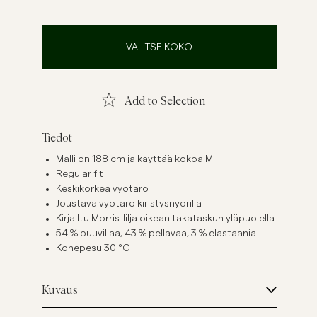
ellavapaidat
Neuleet
Katso lisää
Katso lisää
VALITSE KOKO
Add to Selection
Tiedot
Malli on 188 cm ja käyttää kokoa M
Regular fit
Keskikorkea vyötärö
Joustava vyötärö kiristysnyörillä
Kirjailtu Morris-lilja oikean takataskun yläpuolella
54 % puuvillaa, 43 % pellavaa, 3 % elastaania
Konepesu 30 °C
Kuvaus