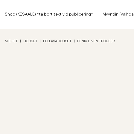
Sivun alkuun
Siirry pääsisältöön
Shop (KESÄALE) *ta bort text vid publicering*
Shop (KESÄALE) *ta bort text vid publicering*
Myyntiin (Vaihda
Näytä kaikki
Näytä kaikki
Myyntiin
MIEHET
|
HOUSUT
|
PELLAVAHOUSUT
|
FENIX LINEN TROUSER
Asusteet
Housut
Myyntiin
Asusteet
Housut
Jeans
Bleiserit
Bleiserit
Puvut
Overshirtit
Puvut