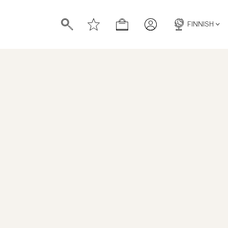
FINNISH
Harrison Trousers
TUOTENUMERO
:
500395005
HINTAHISTORIA
OLD
KHAKI
BLUE