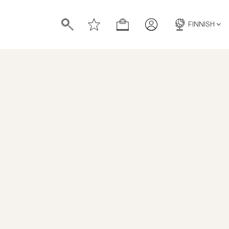
FINNISH
Heritage One Piece
Denim Shirt
TUOTENUMERO
:
801499057
HINTAHISTORIA