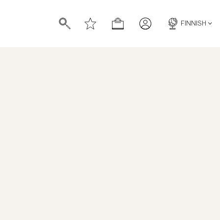
FINNISH
Hertford Hood
TUOTENUMERO
:
901339005
HINTAHISTORIA
KHAKI
NAVY