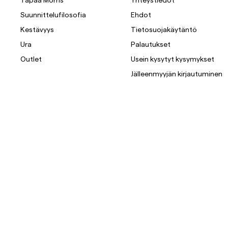
Suunnittelufilosofia
Ehdot
Overshirtit
Kestävyys
Tietosuojakäytäntö
Ura
Palautukset
Pikeepaidat
Päällysvaatteet
Paidat
Shortsit
Outlet
Usein kysytyt kysymykset
Jälleenmyyjän kirjautuminen
Päällysvaatteet
Paidat
Shortsit
Neuleet
T-paidat
AlusvaatteetAlusvaatteet