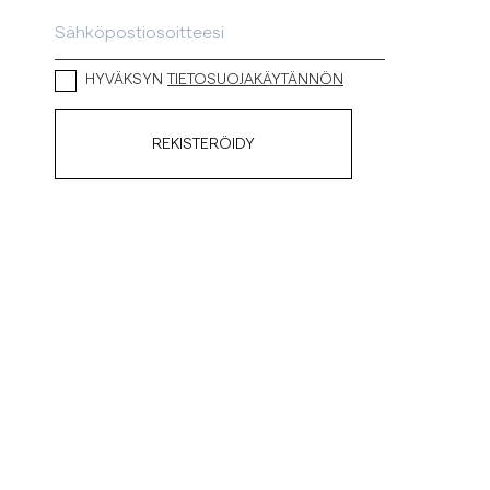
ellavapaidat
Neuleet
Katso lisää
Katso lisää
HYVÄKSYN
TIETOSUOJAKÄYTÄNNÖN
REKISTERÖIDY