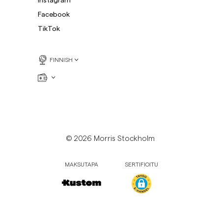
Collegepaidat
P
Facebook
Housut
Katso lisää
TikTok
Pikeepaidat
Neuleet
FINNISH
Shortsit
© 2026 Morris Stockholm
MAKSUTAPA
SERTIFIOITU