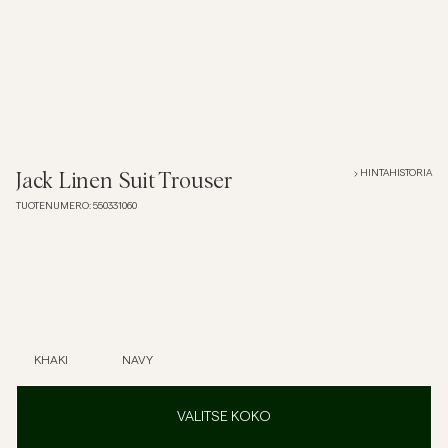
Overshirtit
Pikeepaidat
Päällysvaatteet
HINTAHISTORIA
Jack Linen Suit Trouser
TUOTENUMERO
:
550331060
Paidat
Shortsit
Neuleet
KHAKI
NAVY
T-paidat
VALITSE KOKO
AlusvaatteetAlusvaatteet