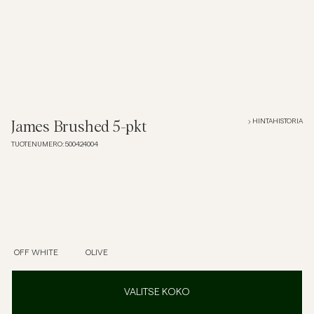
Overshirtit
Pikeepaidat
Päällysvaatteet
HINTAHISTORIA
James Brushed 5-pkt
TUOTENUMERO
:
500424004
Paidat
Shortsit
Neuleet
OFF WHITE
OLIVE
T-paidat
VALITSE KOKO
AlusvaatteetAlusvaatteet