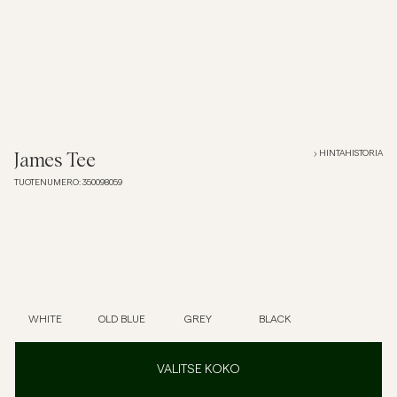
Overshirtit
Pikeepaidat
Päällysvaatteet
HINTAHISTORIA
James Tee
TUOTENUMERO
:
350098059
Paidat
Shortsit
Neuleet
WHITE
OLD BLUE
GREY
BLACK
T-paidat
VALITSE KOKO
AlusvaatteetAlusvaatteet