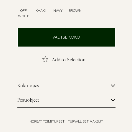
ellavapaidat
Neuleet
OFF
KHAKI
NAVY
BROWN
WHITE
Katso lisää
Katso lisää
VALITSE KOKO
Add to Selection
Koko-opas
Pesuohjeet
NOPEAT TOIMITUKSET
|
TURVALLISET MAKSUT