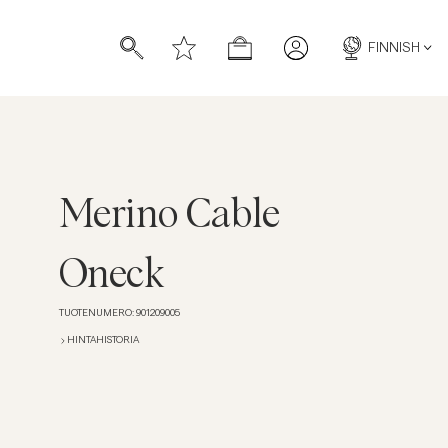
FINNISH
Merino Cable
Oneck
TUOTENUMERO
:
901209005
HINTAHISTORIA