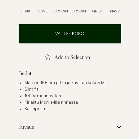
ellavapaidat
Neuleet
KHAKI
OLIVE
BROWN
BROWN
GREY
NAVY
Katso lisää
Katso lisää
VALITSE KOKO
Add to Selection
Tiedot
Malli on 188 cm pitkä ja käyttää kokoa M
Slim fit
100 % merinovillaa
Kirjailtu Morris-lilja rinnassa
Käsinpesu
Kuvaus