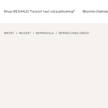
Sivun alkuun
Siirry pääsisältöön
Shop (KESÄALE) *ta bort text vid publicering*
Shop (KESÄALE) *ta bort text vid publicering*
Myyntiin (Vaihda
Näytä kaikki
Näytä kaikki
Myyntiin
MIEHET
|
NEULEET
|
MERINOVILLA
|
MERINO CABLE ONECK
Asusteet
Housut
Myyntiin
Asusteet
Housut
Jeans
Bleiserit
Bleiserit
Puvut
Overshirtit
Puvut