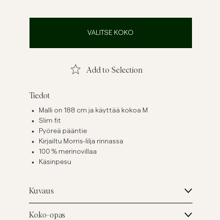
ellavapaidat
Neuleet
Katso lisää
Katso lisää
VALITSE KOKO
Add to Selection
Tiedot
Malli on 188 cm ja käyttää kokoa M
Slim fit
Pyöreä pääntie
Kirjailtu Morris-lilja rinnassa
100 % merinovillaa
Käsinpesu
Kuvaus
Koko-opas