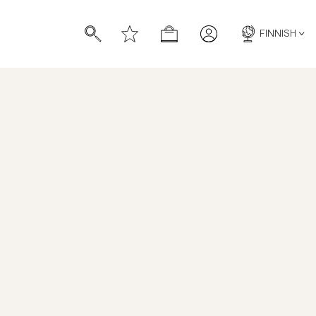
FINNISH
Merino Oneck
TUOTENUMERO
:
901361073
HINTAHISTORIA
BLUE
GREEN