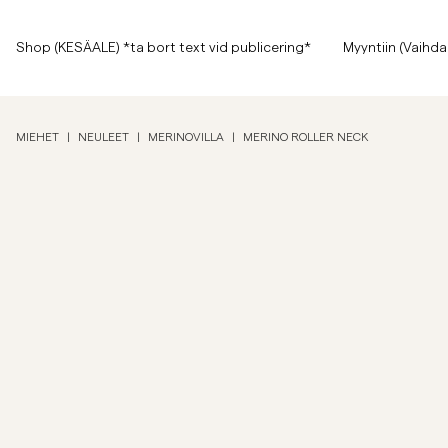
Sivun alkuun
Siirry pääsisältöön
Shop (KESÄALE) *ta bort text vid publicering*
Shop (KESÄALE) *ta bort text vid publicering*
Myyntiin (Vaihda
Näytä kaikki
Näytä kaikki
Myyntiin
MIEHET
|
NEULEET
|
MERINOVILLA
|
MERINO ROLLER NECK
Asusteet
Housut
Myyntiin
Asusteet
Housut
Jeans
Bleiserit
Bleiserit
Puvut
Overshirtit
Puvut