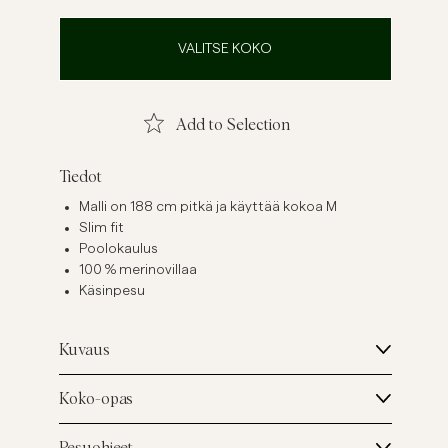
ellavapaidat
Neuleet
VALITSE KOKO
Katso lisää
Katso lisää
Add to Selection
Tiedot
Malli on 188 cm pitkä ja käyttää kokoa M
Slim fit
Poolokaulus
100 % merinovillaa
Käsinpesu
Kuvaus
Koko-opas