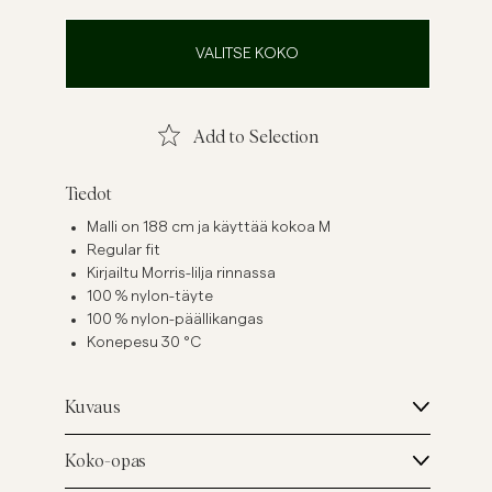
ellavapaidat
Neuleet
VALITSE KOKO
Katso lisää
Katso lisää
Add to Selection
Tiedot
Malli on 188 cm ja käyttää kokoa M
Regular fit
Kirjailtu Morris-lilja rinnassa
100 % nylon-täyte
100 % nylon-päällikangas
Konepesu 30 °C
Kuvaus
Koko-opas