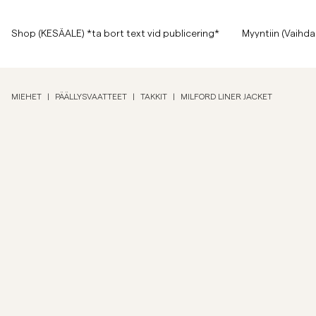
Sivun alkuun
Siirry pääsisältöön
Shop (KESÄALE) *ta bort text vid publicering*
Shop (KESÄALE) *ta bort text vid publicering*
Myyntiin (Vaihda
Näytä kaikki
Näytä kaikki
Myyntiin
MIEHET
|
PÄÄLLYSVAATTEET
|
TAKKIT
|
MILFORD LINER JACKET
Asusteet
Housut
Myyntiin
Asusteet
Housut
Jeans
Bleiserit
Bleiserit
Puvut
Overshirtit
Puvut