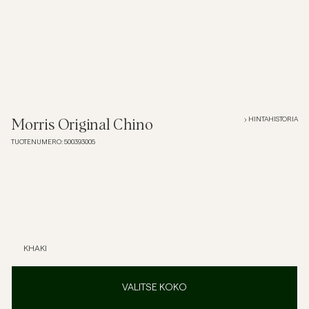
Overshirtit
Pikeepaidat
Päällysvaatteet
HINTAHISTORIA
Morris Original Chino
TUOTENUMERO
:
500393005
Paidat
Shortsit
Neuleet
KHAKI
T-paidat
VALITSE KOKO
AlusvaatteetAlusvaatteet