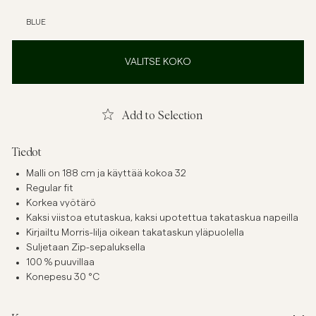
BLUE
VALITSE KOKO
Add to Selection
Tiedot
Malli on 188 cm ja käyttää kokoa 32
Regular fit
Korkea vyötärö
Kaksi viistoa etutaskua, kaksi upotettua takataskua napeilla
Kirjailtu Morris-lilja oikean takataskun yläpuolella
Suljetaan Zip-sepaluksella
100 % puuvillaa
Konepesu 30 °C