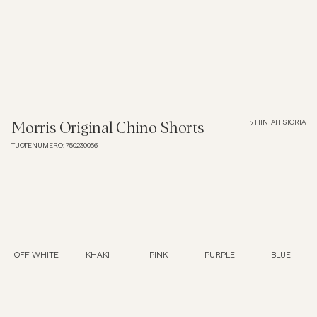
Overshirtit
Pikeepaidat
Päällysvaatteet
HINTAHISTORIA
Morris Original Chino Shorts
TUOTENUMERO
:
750230056
Paidat
Shortsit
Neuleet
OFF WHITE
KHAKI
PINK
PURPLE
BLUE
T-paidat
AlusvaatteetAlusvaatteet