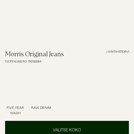
Overshirtit
Pikeepaidat
Päällysvaatteet
HINTAHISTORIA
Morris Original Jeans
TUOTENUMERO
:
700192064
Paidat
Shortsit
Neuleet
FIVE YEAR
RAW DENIM
WASH
T-paidat
VALITSE KOKO
AlusvaatteetAlusvaatteet