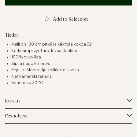
Add to Selection
Tiedot
Malli on 188 cm pitkä ja käyttää kokoa 32
Korkeampi vyötärö, leveät lahkeet
100 % puuvillaa
Zip ja nappikiinnitys
Kirjailtu Morris-lilja kolikkotaskussa
Nahkamerkki takana
Konepesu 30 °C
Kuvaus
Pesuohjeet