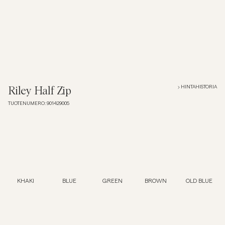
Overshirtit
Pikeepaidat
Päällysvaatteet
HINTAHISTORIA
Riley Half Zip
TUOTENUMERO
:
901429005
Paidat
Shortsit
Neuleet
KHAKI
BLUE
GREEN
BROWN
OLD BLUE
T-paidat
AlusvaatteetAlusvaatteet