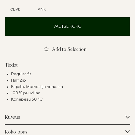
OLIVE
PINK
VALITSE KOKO
Add to Selection
Tiedot
Regular fit
Half Zip
Kirjailtu Morris-lilja rinnassa
100 % puuvillaa
Konepesu 30 °C
Kuvaus
Koko-opas