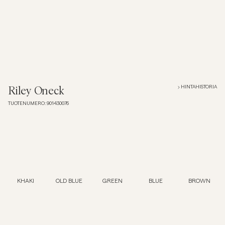
Overshirtit
Pikeepaidat
Päällysvaatteet
HINTAHISTORIA
Riley Oneck
TUOTENUMERO
:
901430076
Paidat
Shortsit
Neuleet
KHAKI
OLD BLUE
GREEN
BLUE
BROWN
T-paidat
AlusvaatteetAlusvaatteet