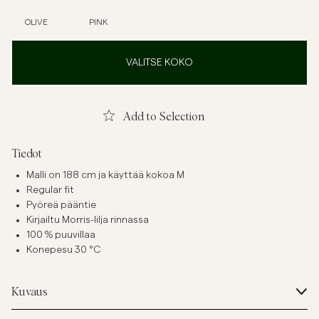
OLIVE
PINK
VALITSE KOKO
Add to Selection
Tiedot
Malli on 188 cm ja käyttää kokoa M
Regular fit
Pyöreä pääntie
Kirjailtu Morris-lilja rinnassa
100 % puuvillaa
Konepesu 30 °C
Kuvaus