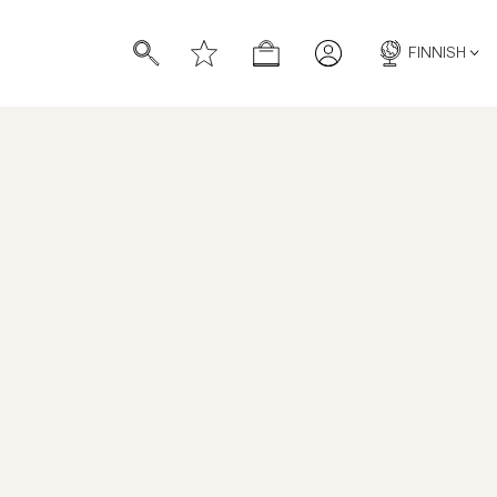
FINNISH
Seaton Mixed Tee
TUOTENUMERO
:
350333059
HINTAHISTORIA
OLD
BLUE