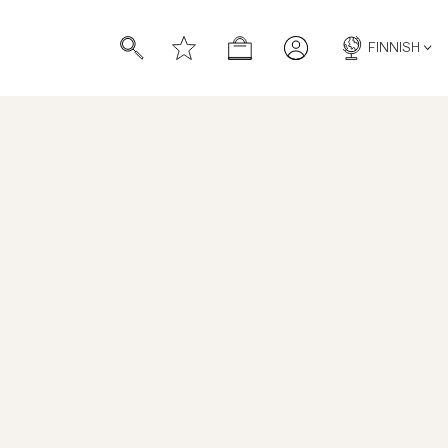
FINNISH
Triumph Jeans
TUOTENUMERO
:
700071062
HINTAHISTORIA
LT
BLUE
WASH