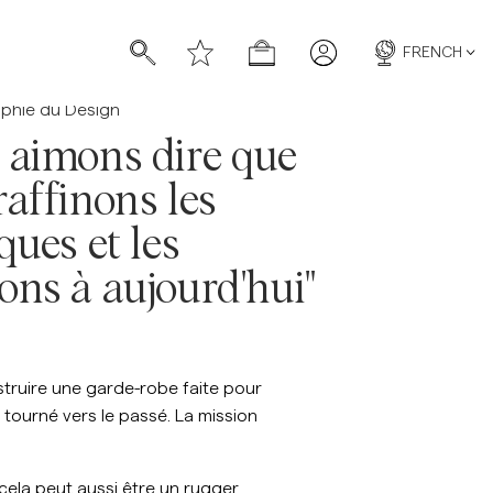
FRENCH
ophie du Design
 aimons dire que
raffinons les
ques et les
ons à aujourd'hui"
chettes
chettes
struire une garde-robe faite pour
 tourné vers le passé. La mission
 cela peut aussi être un rugger