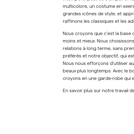
multicolore, un costume en seers
Overshirts
grandes icônes de style, et app
raffinons les classiques et les a
Manteaux et
Chemises
Shorts
Polos
vestes
Nous croyons que c'est la base
moins et mieux. Nous choisissons
Manteaux et vestes
relations à long terme, sans pr
préférés et notre objectif, qui es
Chemises
Nous nous efforçons d'utiliser au
beaux plus longtemps. Avec le b
croyons en une garde-robe qui e
Shorts
En savoir plus sur notre travail d
Maille
T-shirts
Sous-vêtements