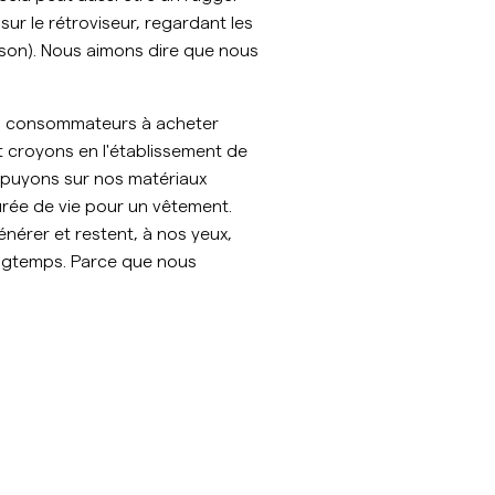
ur le rétroviseur, regardant les
emises en lin
Maille
ison). Nous aimons dire que nous
Voir plus
Voir plus
os consommateurs à acheter
t croyons en l'établissement de
appuyons sur nos matériaux
durée de vie pour un vêtement.
énérer et restent, à nos yeux,
ongtemps. Parce que nous