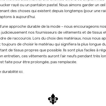
Sweat-shirts
ucker rayé ou un pantalon pastel. Nous aimons garder un œil s
Ch
Pantalons
renant des choses qui existent depuis longtemps (pour une ra
Voir plus
daptons à aujourd'hui.
Polos
Maille
 d'une approche durable de la mode – nous encourageons n
Shorts
 judicieusement nos fournisseurs de vêtements et de tissus e
endre de raccourcis. Lors du choix des matériaux, nous nous 
t toujours de choisir le matériau qui signifiera la plus longue 
tant de tissus propres que possible. Ils sont plus faciles à rég
on entretien, ces vêtements auront l'air neufs pendant très l
st faite pour être prolongée, pas remplacée.
e durabilité
ici
.