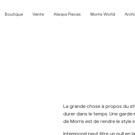
Boutique
Boutique
Vente
Always Pieces
Morris World
Arch
Tout afficher
Tout afficher
Vente
Accessoires
Pantalons
Vente
Accessoires
Pantalons
Jeans
La grande chose à propos du styl
Blazers
durer dans le temps. Une garde-r
Blazers
Costumes
Overshirts
de Morris est de rendre le style 
Costumes
Intemporel peut être un pull en 