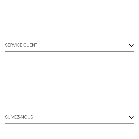
Overshirts
Polos
SERVICE CLIENT
Manteaux et vestes
Chemises
Shorts
Maille
SUIVEZ-NOUS
T-shirts
Sous-vêtements