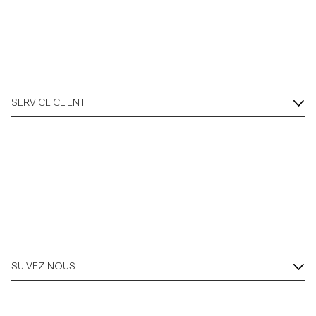
Overshirts
Polos
SERVICE CLIENT
Manteaux et vestes
Chemises
Shorts
Maille
SUIVEZ-NOUS
T-shirts
Sous-vêtements