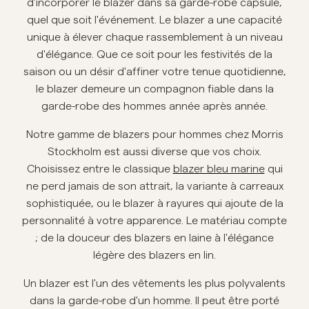
d'incorporer le blazer dans sa garde-robe capsule,
quel que soit l'événement. Le blazer a une capacité
Overshirts
unique à élever chaque rassemblement à un niveau
d'élégance. Que ce soit pour les festivités de la
Polos
saison ou un désir d'affiner votre tenue quotidienne,
le blazer demeure un compagnon fiable dans la
garde-robe des hommes année après année.
Manteaux et vestes
Notre gamme de blazers pour hommes chez Morris
Chemises
Stockholm est aussi diverse que vos choix.
Choisissez entre le classique
blazer bleu marine
qui
Shorts
ne perd jamais de son attrait, la variante à carreaux
sophistiquée, ou le blazer à rayures qui ajoute de la
personnalité à votre apparence. Le matériau compte
Maille
; de la douceur des blazers en laine à l'élégance
légère des blazers en lin.
T-shirts
Un blazer est l'un des vêtements les plus polyvalents
dans la garde-robe d'un homme. Il peut être porté
Sous-vêtements