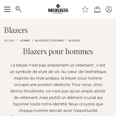
Haut de la page
Aller au contenu principal
Boutique
Tout afficher
Blazers
Vente
HOMME
BLAZERS ET COSTUMES
BLAZERS
ACCUEIL
|
|
|
Accessoires
Blazers pour hommes
Pantalons
Le blazer n'est pas simplement un vêtement ; c'est
un symbole de style de vie. Au cœur de l'esthétique
inspirée du style preppy, le blazer pour homme
Jeans
occupe une position distincte. Pour nous, chez
Morris Stockholm, ce n'est pas qu'un simple article
Blazers
de vêtement, mais plutôt un élément crucial qui
façonne toute notre identité. Nous croyons que
Costumes
chaque homme devrait avoir l'opportunité