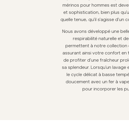
mérinos pour hommes est devenu
Overshirts
et sophistication, bien plus qu’
quelle tenue, qu'il s'agisse d'un 
Manteaux et
Chemises
Shorts
Polos
Nous avons développé une belle h
vestes
respirabilité naturelle et
Manteaux et vestes
permettent à notre collection
assurant ainsi votre confort e
de profiter d'une fraîcheur pro
Chemises
sa splendeur. Lorsqu’un lavage e
le cycle délicat à basse tempér
Shorts
doucement avec un fer à vapeur 
pour incorporer les p
Maille
T-shirts
Sous-vêtements