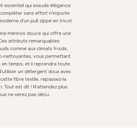
t essentiel qui exsude élégance
emises en lin
Maille
 compléter sans effort n'importe
Voir plus
Voir plus
 moderne d'un pull zippé en tricot.
laine mérinos douce qui offre une
 Ces attributs remarquables
auds comme aux climats froids,
to-nettoyantes, vous permettant
 en temps, et il reprendra toute
d'utiliser un détergent doux avec
cette fibre textile, repassez-la
. Tout est dit ! N'attendez plus
ous ne serez pas déçu.