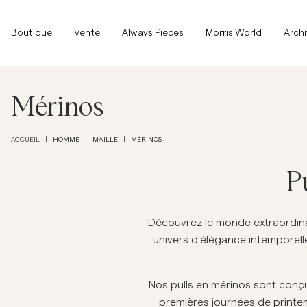
Haut de la page
Aller au contenu principal
Boutique
Boutique
Vente
Always Pieces
Morris World
Arch
Tout afficher
Tout afficher
Vente
Mérinos
Accessoires
HOMME
MAILLE
MÉRINOS
ACCUEIL
|
|
|
Pantalons
P
Vente
Accessoires
Pantalons
Jeans
Découvrez le monde extraordinaire
univers d'élégance intemporell
Blazers
Blazers
Costumes
Overshirts
Nos pulls en mérinos sont conçu
Costumes
premières journées de printemp