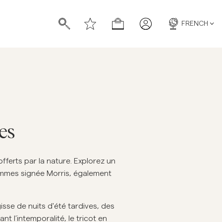
FRENCH
es
chettes
chettes
offerts par la nature. Explorez un
hommes signée Morris, également
sse de nuits d'été tardives, des
t l’intemporalité, le tricot en