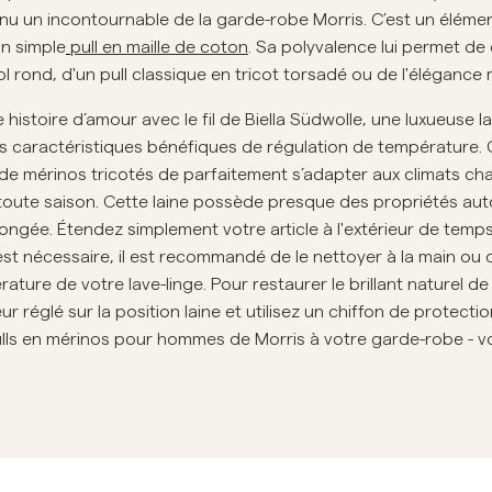
Sweat-shirts
 un incontournable de la garde-robe Morris. C’est un élémen
Ch
Pantalons
un simple
pull en maille de coton
. Sa polyvalence lui permet de
Voir plus
col rond, d'un pull classique en tricot torsadé ou de l'élégance
Polos
Maille
istoire d’amour avec le fil de Biella Südwolle, une luxueuse 
Shorts
 des caractéristiques bénéfiques de régulation de température.
 de mérinos tricotés de parfaitement s’adapter aux climats ch
n toute saison. Cette laine possède presque des propriétés au
longée. Étendez simplement votre article à l'extérieur de temps
st nécessaire, il est recommandé de le nettoyer à la main ou 
ature de votre lave-linge. Pour restaurer le brillant naturel de 
réglé sur la position laine et utilisez un chiffon de protection
ulls en mérinos pour hommes de Morris à votre garde-robe - v