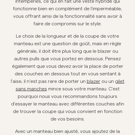
intempéries, ce qui en fait une veste hybride qui
fonctionne bien en complément de l'imperméable,
Overshirts
vous offrant ainsi de la fonctionnalité sans avoir à
faire de compromis sur le style.
Polos
Le choix de la longueur et de la coupe de votre
manteau est une question de goût, mais en règle
Manteaux et vestes
générale, il doit être plus long que le blazer ou
autres pulls que vous portez en dessous. Pensez
Chemises
également que vous devez avoir la place de porter
des couches en dessous tout en vous sentant à
Shorts
l'aise, il n'est pas rare de porter un
blazer
ou un
gilet
sans manches
mince sous votre manteau. C'est
pourquoi nous vous recommandons toujours
Maille
d'essayer le manteau avec différentes couches afin
de trouver la coupe qui vous convient en fonction
T-shirts
de vos besoins.
Avec un manteau bien ajusté, vous ajoutez de la
Sous-vêtements