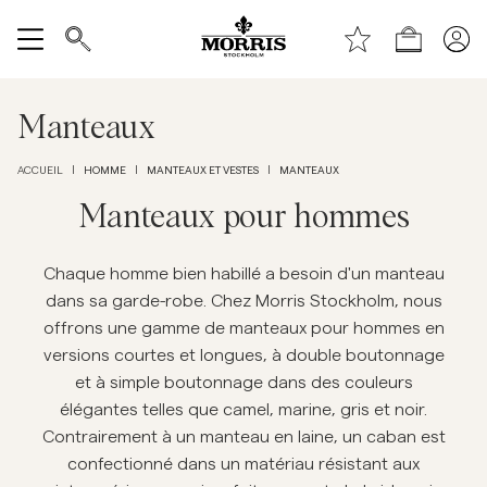
Haut de la page
Aller au contenu principal
Boutique
Tout afficher
Manteaux
Vente
HOMME
MANTEAUX ET VESTES
MANTEAUX
ACCUEIL
|
|
|
Accessoires
Manteaux pour hommes
Pantalons
Chaque homme bien habillé a besoin d'un manteau
dans sa garde-robe. Chez Morris Stockholm, nous
offrons une gamme de manteaux pour hommes en
Jeans
versions courtes et longues, à double boutonnage
et à simple boutonnage dans des couleurs
Blazers
élégantes telles que camel, marine, gris et noir.
Contrairement à un manteau en laine, un caban est
Costumes
confectionné dans un matériau résistant aux