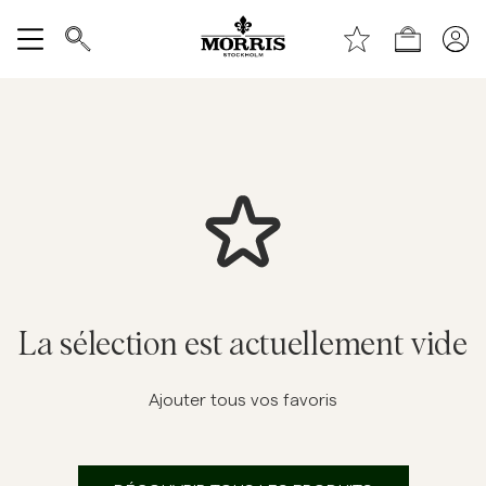
Haut de la page
Aller au contenu principal
Boutique
Tout afficher
Vente
Accessoires
Pantalons
Jeans
La sélection est actuellement vide
Blazers
Ajouter tous vos favoris
Costumes