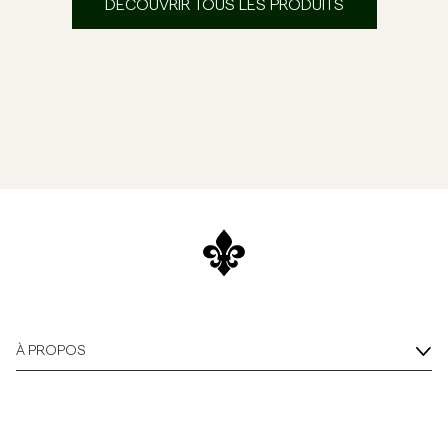
DÉCOUVRIR TOUS LES PRODUITS
Overshirts
Polos
Manteaux et vestes
Chemises
Shorts
Maille
À PROPOS
T-shirts
Sous-vêtements