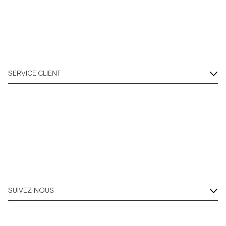
Overshirts
Polos
SERVICE CLIENT
Manteaux et vestes
Chemises
Shorts
Maille
SUIVEZ-NOUS
T-shirts
Sous-vêtements