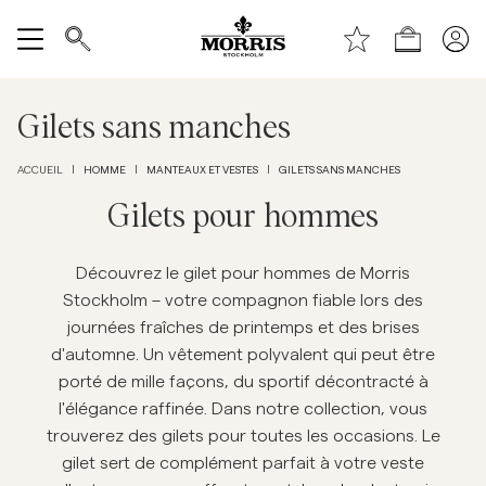
Haut de la page
Aller au contenu principal
Boutique
Tout afficher
Gilets sans manches
Vente
HOMME
MANTEAUX ET VESTES
GILETS SANS MANCHES
ACCUEIL
|
|
|
Accessoires
Gilets pour hommes
Pantalons
Découvrez le gilet pour hommes de Morris
Stockholm – votre compagnon fiable lors des
journées fraîches de printemps et des brises
Jeans
d'automne. Un vêtement polyvalent qui peut être
porté de mille façons, du sportif décontracté à
Blazers
l'élégance raffinée. Dans notre collection, vous
trouverez des gilets pour toutes les occasions. Le
Costumes
gilet sert de complément parfait à votre veste