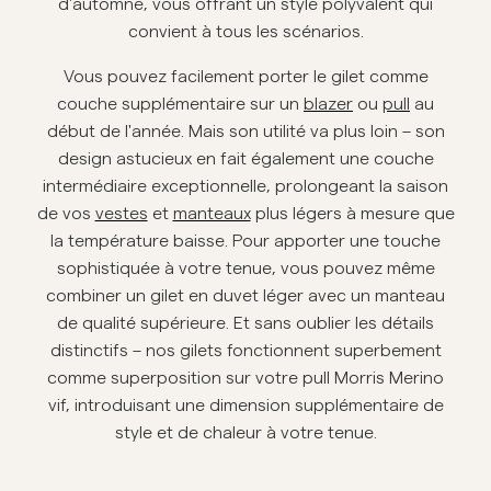
d'automne, vous offrant un style polyvalent qui
convient à tous les scénarios.
Overshirts
Vous pouvez facilement porter le gilet comme
Polos
couche supplémentaire sur un
blazer
ou
pull
au
début de l'année. Mais son utilité va plus loin – son
design astucieux en fait également une couche
Manteaux et vestes
intermédiaire exceptionnelle, prolongeant la saison
de vos
vestes
et
manteaux
plus légers à mesure que
Chemises
la température baisse. Pour apporter une touche
sophistiquée à votre tenue, vous pouvez même
Shorts
combiner un gilet en duvet léger avec un manteau
de qualité supérieure. Et sans oublier les détails
distinctifs – nos gilets fonctionnent superbement
Maille
comme superposition sur votre pull Morris Merino
vif, introduisant une dimension supplémentaire de
T-shirts
style et de chaleur à votre tenue.
Sous-vêtements