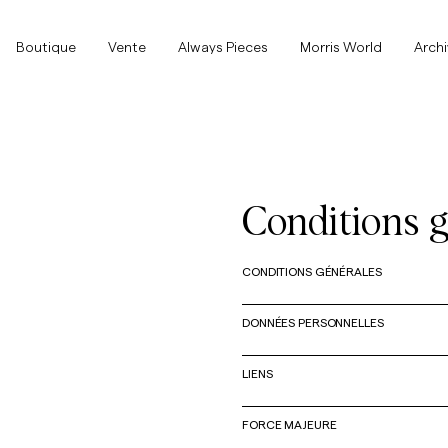
Boutique
Boutique
Vente
Always Pieces
Morris World
Arch
Tout afficher
Tout afficher
Vente
Accessoires
Conditions g
Pantalons
Vente
Accessoires
Pantalons
CONDITIONS GÉNÉRALES
Jeans
DONNÉES PERSONNELLES
Blazers
LIENS
Blazers
Costumes
Overshirts
Costumes
FORCE MAJEURE