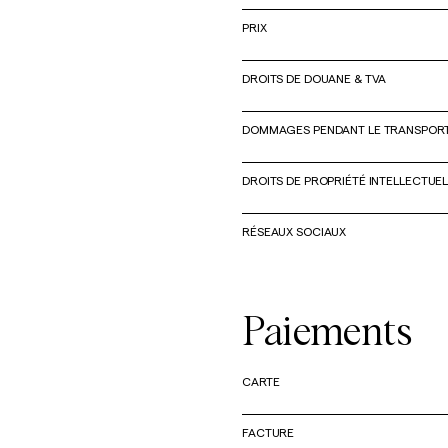
PRIX
Overshirts
DROITS DE DOUANE & TVA
Manteaux et
Chemises
Shorts
Polos
vestes
DOMMAGES PENDANT LE TRANSPOR
Manteaux et vestes
DROITS DE PROPRIÉTÉ INTELLECTUE
Chemises
RÉSEAUX SOCIAUX
Shorts
Paiements
Maille
CARTE
T-shirts
FACTURE
Sous-vêtements