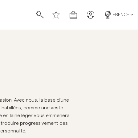
FRENCH
chettes
chettes
ion. Avec nous, la base d'une
 habillées, comme une veste
me en laine léger vous emmènera
 introduire progressivement des
personnalité.