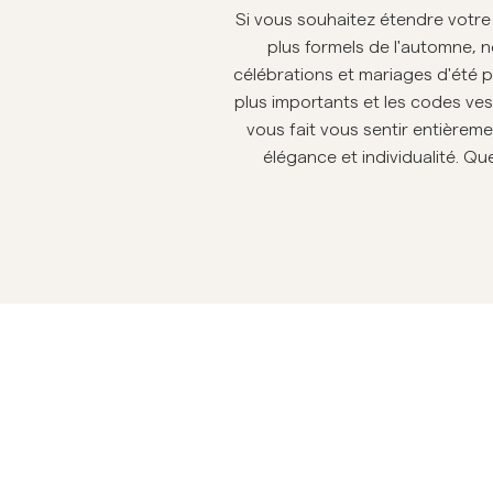
Si vous souhaitez étendre votr
Overshirts
plus formels de l'automne, 
célébrations et mariages d'été p
Manteaux et
Chemises
Shorts
plus importants et les codes ves
Polos
vestes
vous fait vous sentir entièreme
élégance et individualité. Q
Manteaux et vestes
Chemises
Shorts
Maille
T-shirts
Sous-vêtements