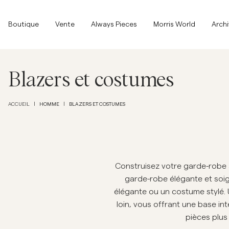
Haut de la page
Aller au contenu principal
Boutique
Boutique
Vente
Always Pieces
Morris World
Arch
Tout afficher
Tout afficher
Vente
Blazers et costumes
Accessoires
HOMME
BLAZERS ET COSTUMES
ACCUEIL
|
|
Pantalons
Vente
Accessoires
Pantalons
Jeans
Construisez votre garde-robe
garde-robe élégante et soi
Blazers
élégante ou un costume stylé. 
loin, vous offrant une base in
Blazers
Costumes
Overshirts
Costumes
pièces plus 