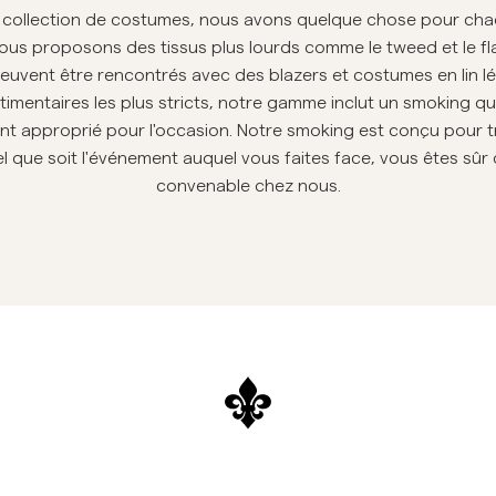
Sweat-shirts
e collection de costumes, nous avons quelque chose pour ch
Ch
Pantalons
nous proposons des tissus plus lourds comme le tweed et le fla
Voir plus
euvent être rencontrés avec des blazers et costumes en lin l
Polos
Maille
timentaires les plus stricts, notre gamme inclut un smoking qu
nt approprié pour l'occasion. Notre smoking est conçu pour tro
Shorts
uel que soit l'événement auquel vous faites face, vous êtes sû
convenable chez nous.