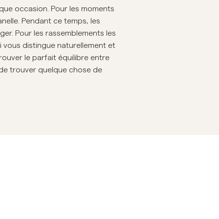
aque occasion. Pour les moments
emises en lin
Maille
nelle. Pendant ce temps, les
Voir plus
Voir plus
éger. Pour les rassemblements les
i vous distingue naturellement et
uver le parfait équilibre entre
r de trouver quelque chose de