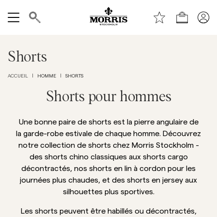
Haut de la page
Aller au contenu principal
Boutique
Tout afficher
Shorts
Vente
HOMME
SHORTS
ACCUEIL
|
|
Accessoires
Shorts pour hommes
Pantalons
Une bonne paire de shorts est la pierre angulaire de
la garde-robe estivale de chaque homme. Découvrez
notre collection de shorts chez Morris Stockholm -
Jeans
des shorts chino classiques aux shorts cargo
décontractés, nos shorts en lin à cordon pour les
Blazers
journées plus chaudes, et des shorts en jersey aux
silhouettes plus sportives.
Costumes
Les shorts peuvent être habillés ou décontractés,