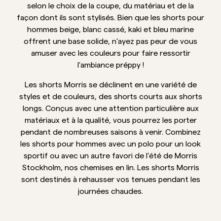
selon le choix de la coupe, du matériau et de la
façon dont ils sont stylisés. Bien que les shorts pour
Overshirts
hommes beige, blanc cassé, kaki et bleu marine
offrent une base solide, n'ayez pas peur de vous
Polos
amuser avec les couleurs pour faire ressortir
l'ambiance préppy !
Manteaux et vestes
Les shorts Morris se déclinent en une variété de
styles et de couleurs, des shorts courts aux shorts
Chemises
longs. Conçus avec une attention particulière aux
matériaux et à la qualité, vous pourrez les porter
pendant de nombreuses saisons à venir. Combinez
Shorts
les shorts pour hommes avec un polo pour un look
sportif ou avec un autre favori de l'été de Morris
Maille
Stockholm, nos chemises en lin. Les shorts Morris
sont destinés à rehausser vos tenues pendant les
T-shirts
journées chaudes.
Sous-vêtements