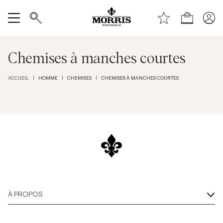
Haut de la page
Aller au contenu principal
Boutique
Tout afficher
Chemises à manches courtes
Vente
HOMME
CHEMISES
CHEMISES À MANCHES COURTES
ACCUEIL
|
|
|
Accessoires
Pantalons
Jeans
Blazers
À PROPOS
Costumes