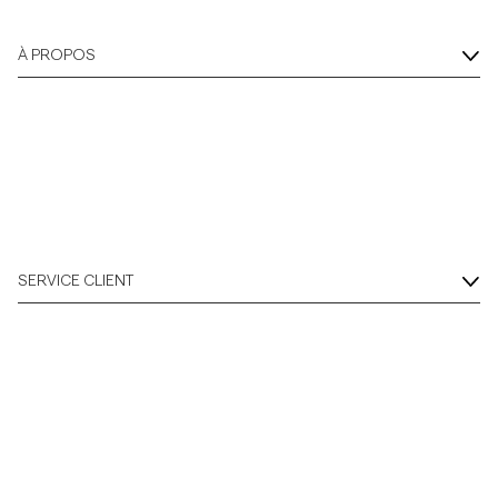
Overshirts
À PROPOS
Polos
Manteaux et vestes
Chemises
SERVICE CLIENT
Shorts
Maille
T-shirts
Sous-vêtements