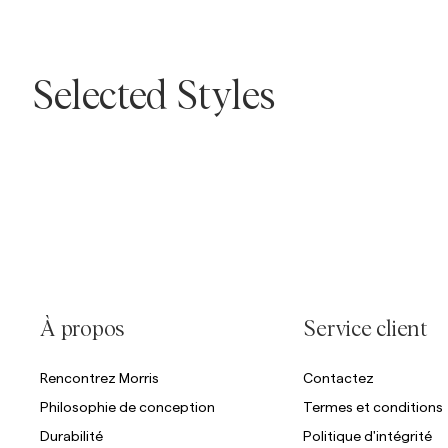
Overshirts
Selected Styles
Manteaux et
Chemises
Shorts
Polos
vestes
Passer après le slider
Passer avant le slider
Manteaux et vestes
Chemises
Shorts
Maille
À propos
Service client
Rencontrez Morris
Contactez
T-shirts
Philosophie de conception
Termes et conditions
Durabilité
Politique d'intégrité
Sous-vêtements