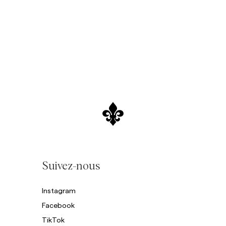
Sweat-shirts
Ch
Pantalons
Voir plus
Polos
Maille
Shorts
Suivez-nous
Instagram
Facebook
TikTok