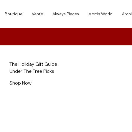
Boutique
Boutique
Vente
Always Pieces
Morris World
Arch
Tout afficher
Tout afficher
Vente
Accessoires
/landing/holiday-gift-guide
The Holiday Gift Guide
Under The Tree Picks
Pantalons
Vente
Accessoires
Pantalons
Shop Now
Jeans
/c/men/shirts
Blazers
Blazers
Costumes
Overshirts
Costumes
Shirts