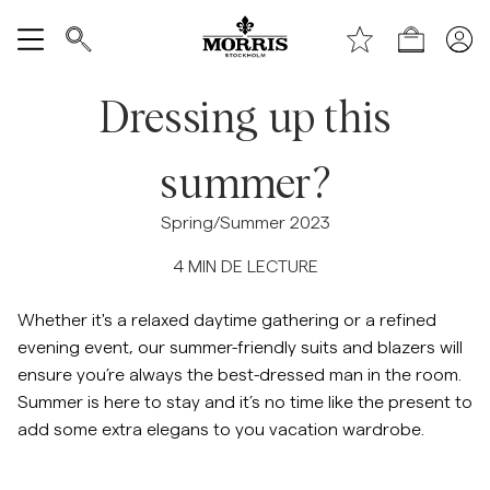
Haut de la page
Aller au contenu principal
Boutique
Tout afficher
Dressing up this
Vente
summer?
Accessoires
Spring/Summer 2023
4
MIN DE LECTURE
Pantalons
Whether it's a relaxed daytime gathering or a refined
Jeans
evening event, our summer-friendly suits and blazers will
ensure you’re always the best-dressed man in the room.
Blazers
Summer is here to stay and it’s no time like the present to
add some extra elegans to you vacation wardrobe.
Costumes