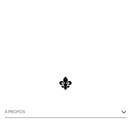
Overshirts
Polos
Manteaux et vestes
Chemises
Shorts
Maille
T-shirts
À PROPOS
Sous-vêtements