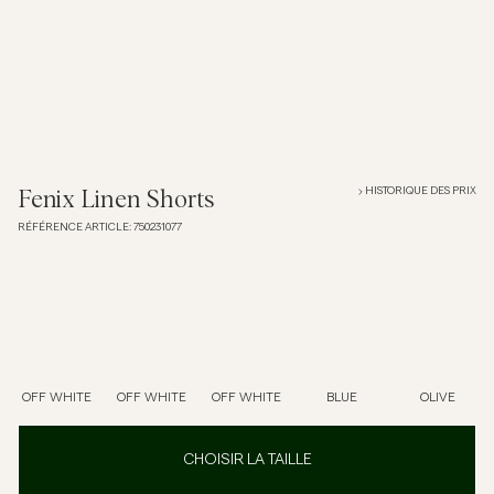
Overshirts
Polos
Manteaux et vestes
HISTORIQUE DES PRIX
Fenix Linen Shorts
RÉFÉRENCE ARTICLE
:
750231077
Chemises
Shorts
Maille
OFF WHITE
OFF WHITE
OFF WHITE
BLUE
OLIVE
T-shirts
CHOISIR LA TAILLE
Sous-vêtements